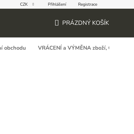
CZK
Přihlášení
Registrace
REKLAMAČNÍ FORMULÁŘ - zboží s vadou
Obchodní podmín
PRÁZDNÝ KOŠÍK
NÁKUPNÍ
KOŠÍK
í obchodu
VRÁCENÍ a VÝMĚNA zboží, ODSTOU