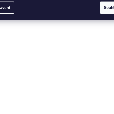
avení
Souh