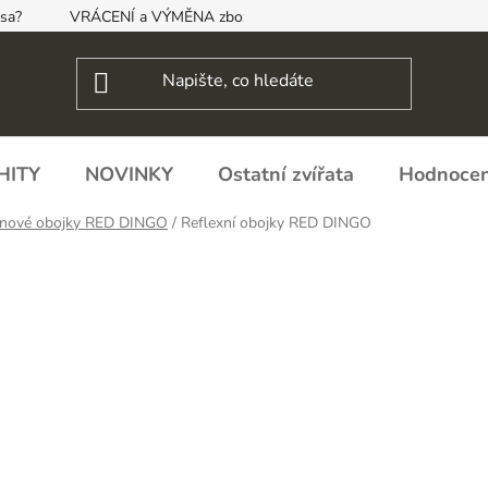
psa?
VRÁCENÍ a VÝMĚNA zboží, ODSTOUPENÍ OD SMLOUVY
HITY
NOVINKY
Ostatní zvířata
Hodnocen
nové obojky RED DINGO
/
Reflexní obojky RED DINGO