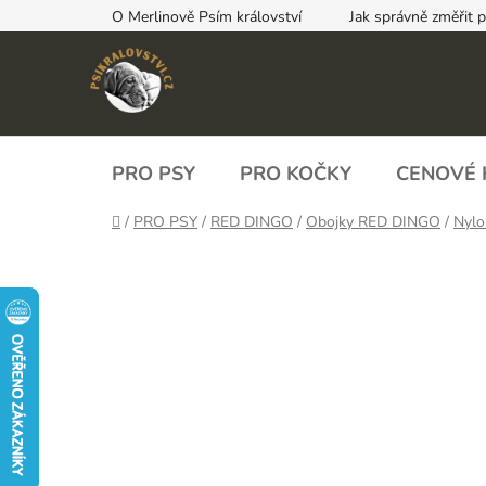
Přejít
O Merlinově Psím království
Jak správně změřit 
na
obsah
PRO PSY
PRO KOČKY
CENOVÉ 
Domů
/
PRO PSY
/
RED DINGO
/
Obojky RED DINGO
/
Nylo