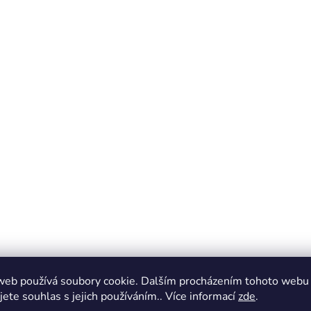
web používá soubory cookie. Dalším procházením tohoto webu
jete souhlas s jejich používáním.. Více informací
zde
.