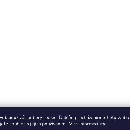
web používá soubory cookie. Dalším procházením tohoto webu
jete souhlas s jejich používáním.. Více informací
zde
.