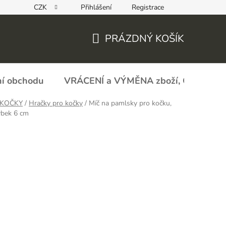
CZK
Přihlášení
Registrace
REKLAMAČNÍ FORMULÁŘ - zboží s vadou
Obchodní podmín
PRÁZDNÝ KOŠÍK
NÁKUPNÍ
KOŠÍK
í obchodu
VRÁCENÍ a VÝMĚNA zboží, ODSTOU
 KOČKY
/
Hračky pro kočky
/
Míč na pamlsky pro kočku,
ybek 6 cm