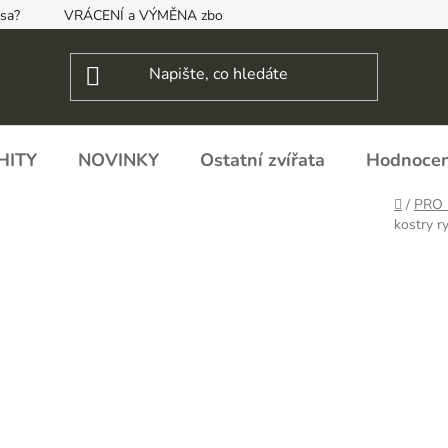
psa?
VRÁCENÍ a VÝMĚNA zboží, ODSTOUPENÍ OD SMLOUVY
HITY
NOVINKY
Ostatní zvířata
Hodnocen
Domů
/
PRO
kostry r