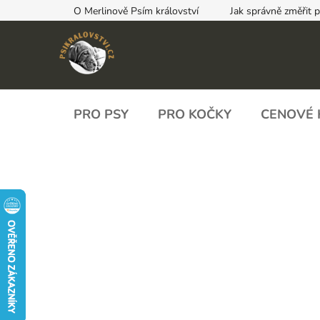
Přejít
O Merlinově Psím království
Jak správně změřit 
na
obsah
PRO PSY
PRO KOČKY
CENOVÉ 