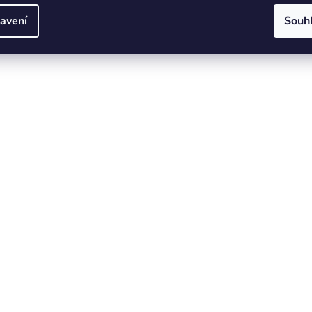
avení
Souh