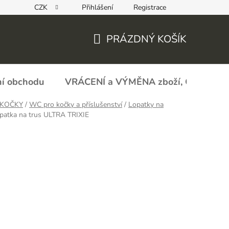
CZK
Přihlášení
Registrace
REKLAMAČNÍ FORMULÁŘ - zboží s vadou
Obchodní podmín
PRÁZDNÝ KOŠÍK
NÁKUPNÍ
KOŠÍK
í obchodu
VRÁCENÍ a VÝMĚNA zboží, ODSTOU
 KOČKY
/
WC pro kočky a příslušenství
/
Lopatky na
patka na trus ULTRA TRIXIE