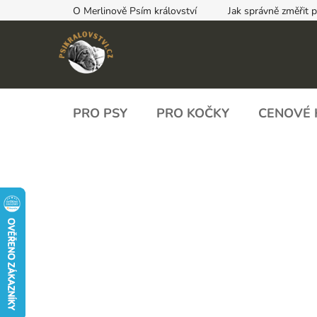
Přejít
O Merlinově Psím království
Jak správně změřit 
na
obsah
PRO PSY
PRO KOČKY
CENOVÉ 