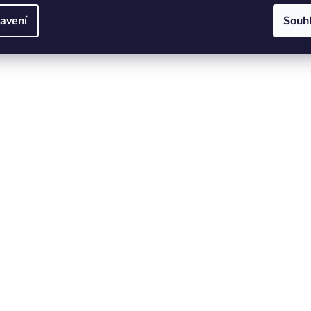
avení
Souh