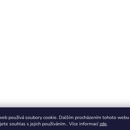
web používá soubory cookie. Dalším procházením tohoto webu
jete souhlas s jejich používáním.. Více informací
zde
.