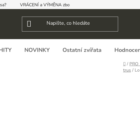
psa?
VRÁCENÍ a VÝMĚNA zboží, ODSTOUPENÍ OD SMLOUVY
HITY
NOVINKY
Ostatní zvířata
Hodnocen
Domů
/
PRO
trus
/
Lo