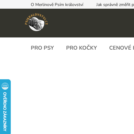
Přejít
O Merlinově Psím království
Jak správně změřit 
na
obsah
PRO PSY
PRO KOČKY
CENOVÉ 