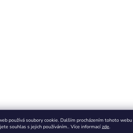
web používá soubory cookie. Dalším procházením tohoto webu
jete souhlas s jejich používáním.. Více informací
zde
.