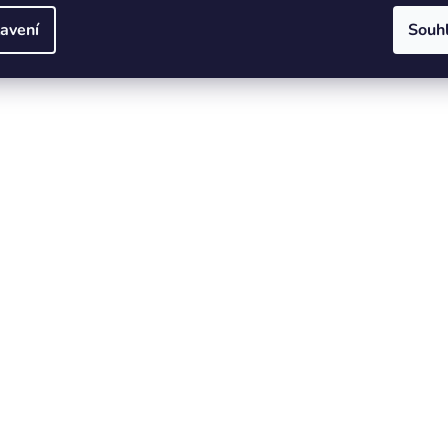
avení
Souh