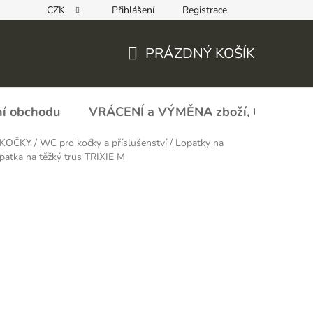
CZK
Přihlášení
Registrace
REKLAMAČNÍ FORMULÁŘ - zboží s vadou
Obchodní podmín
PRÁZDNÝ KOŠÍK
NÁKUPNÍ
KOŠÍK
í obchodu
VRÁCENÍ a VÝMĚNA zboží, ODSTOU
 KOČKY
/
WC pro kočky a příslušenství
/
Lopatky na
patka na těžký trus TRIXIE M