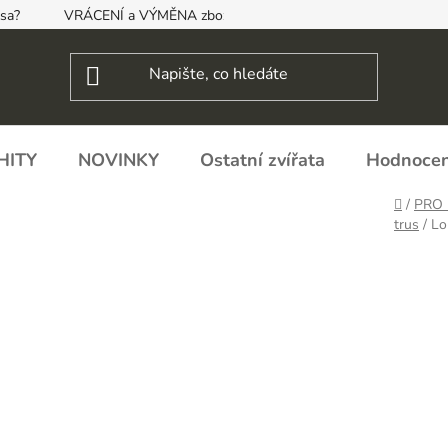
psa?
VRÁCENÍ a VÝMĚNA zboží, ODSTOUPENÍ OD SMLOUVY
HITY
NOVINKY
Ostatní zvířata
Hodnocen
Domů
/
PRO
trus
/
Lo