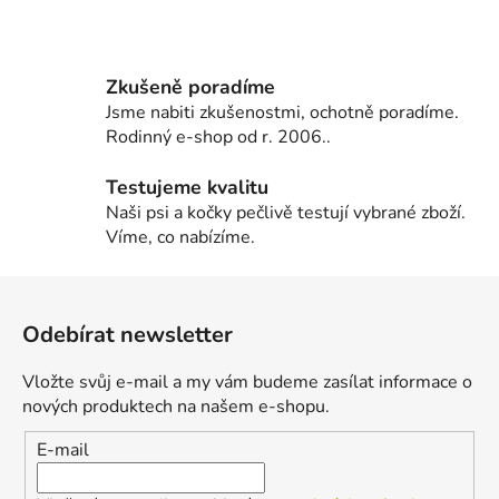
Zkušeně poradíme
Jsme nabiti zkušenostmi, ochotně poradíme.
Rodinný e-shop od r. 2006..
Testujeme kvalitu
Naši psi a kočky pečlivě testují vybrané zboží.
Víme, co nabízíme.
Z
á
Odebírat newsletter
p
a
Vložte svůj e-mail a my vám budeme zasílat informace o
t
nových produktech na našem e-shopu.
í
E-mail