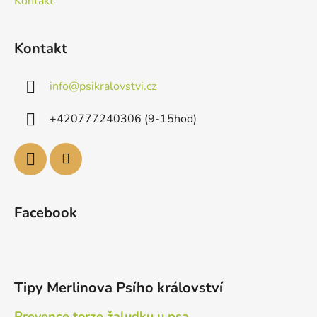
Kontakt
Kontakt
info
@
psikralovstvi.cz
+420777240306 (9-15hod)
Facebook
Tipy Merlinova Psího království
Prevence torze žaludku u psa