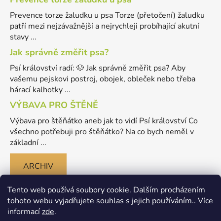
Prevence torze žaludku u psa Torze (přetočení) žaludku
patří mezi nejzávažnější a nejrychleji probíhající akutní
stavy ...
Jak správně změřit psa?
Psí království radí: 🐶 Jak správně změřit psa? Aby
vašemu pejskovi postroj, obojek, obleček nebo třeba
hárací kalhotky ...
VÝBAVA PRO ŠTĚNĚ
Výbava pro štěňátko aneb jak to vidí Psí království Co
všechno potřebuji pro štěňátko? Na co bych neměl v
základní ...
ARCHIV
Tento web používá soubory cookie. Dalším procházením
tohoto webu vyjadřujete souhlas s jejich používáním.. Více
informací
zde
.