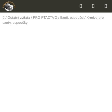
Přejít
Hledat
NÁKUP
na
KOŠÍK
obsah
Domů
/
Ostatní zvířata
/
PRO PTACTVO
/
Exoti, papoušci
/
Krmivo pro
exoty, papoušky