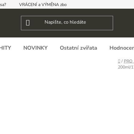
psa?
VRÁCENÍ a VÝMĚNA zboží, ODSTOUPENÍ OD SMLOUVY
HITY
NOVINKY
Ostatní zvířata
Hodnocen
Domů
/
PRO
200ml/1