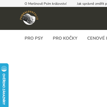
Přejít
O Merlinově Psím království
Jak správně změřit 
na
obsah
PRO PSY
PRO KOČKY
CENOVÉ 