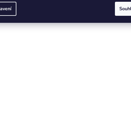
avení
Souh