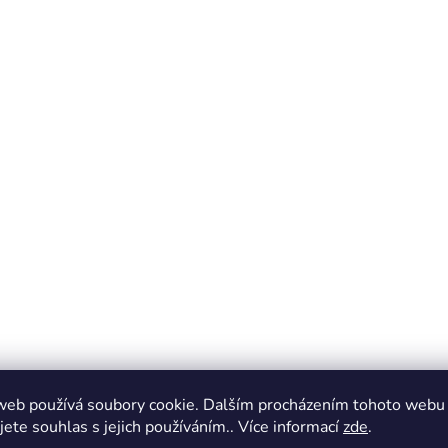
web používá soubory cookie. Dalším procházením tohoto webu
jete souhlas s jejich používáním.. Více informací
zde
.