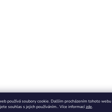
web používá soubory cookie. Dalším procházením tohoto webu
jete souhlas s jejich používáním.. Více informací
zde
.