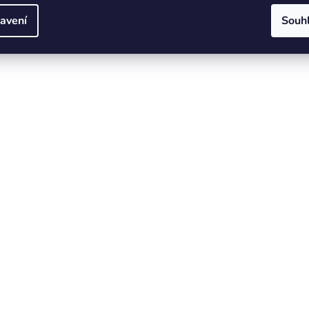
avení
Souh