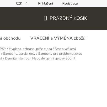
CZK
Přihlášení
Registrace
REKLAMAČNÍ FORMULÁŘ - zboží s vadou
Obchodní podmín
PRÁZDNÝ KOŠÍK
NÁKUPNÍ
KOŠÍK
í obchodu
VRÁCENÍ a VÝMĚNA zboží, ODSTOU
PSY
/
Hygiena, ochrana, péče o psa
/
Srst a veškerá
i
/
Šampony, spreje, gely
/
Šampony pro problematickou
st
/
Dermilen šampon Hypoalergenní gelový 300ml