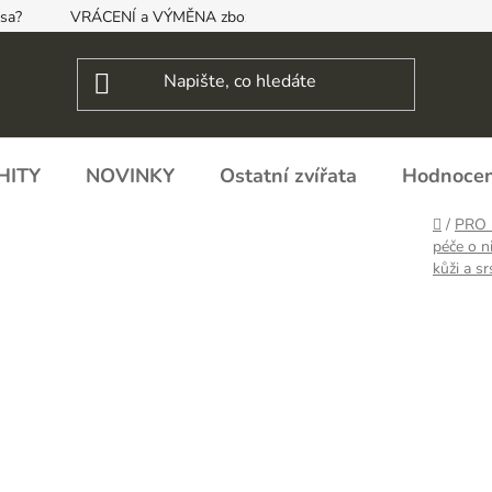
psa?
VRÁCENÍ a VÝMĚNA zboží, ODSTOUPENÍ OD SMLOUVY
HITY
NOVINKY
Ostatní zvířata
Hodnocen
Domů
/
PRO 
péče o n
kůži a sr