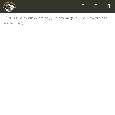
Přejít
Hledat
NÁKUP
na
KOŠÍK
obsah
Domů
/
PRO PSY
/
Pelíšky pro psy
/
Pelech na gauč 80x55 cm pro psa
Světle hnědý