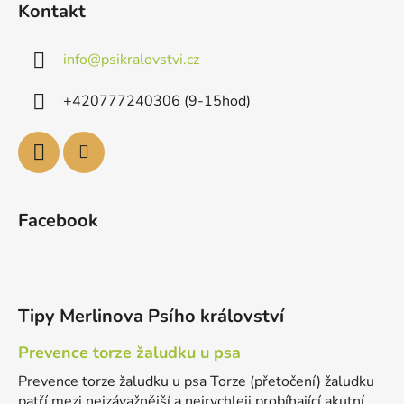
Kontakt
info
@
psikralovstvi.cz
+420777240306 (9-15hod)
Facebook
Tipy Merlinova Psího království
Prevence torze žaludku u psa
Prevence torze žaludku u psa Torze (přetočení) žaludku
patří mezi nejzávažnější a nejrychleji probíhající akutní