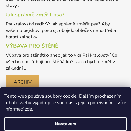
stavy ...
Jak správně změřit psa?
Psí království radí: 🐶 Jak správně změřit psa? Aby
vašemu pejskovi postroj, obojek, obleček nebo třeba
hárací kalhotky ...
VÝBAVA PRO ŠTĚNĚ
Výbava pro štěňátko aneb jak to vidí Psí království Co
všechno potřebuji pro štěňátko? Na co bych neměl v
základní ...
ARCHIV
Tento web používá soubory cookie. Dalším procházením
tohoto webu vyjadřujete souhlas s jejich používáním.. Více
informací
zde
.
Nastavení