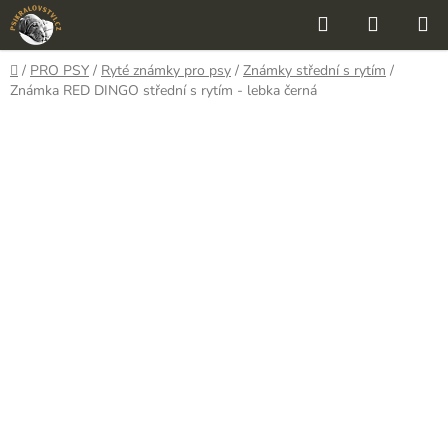
Přejít
Hledat
NÁKUP
na
KOŠÍK
obsah
Domů
/
PRO PSY
/
Ryté známky pro psy
/
Známky střední s rytím
/
Známka RED DINGO střední s rytím - lebka černá