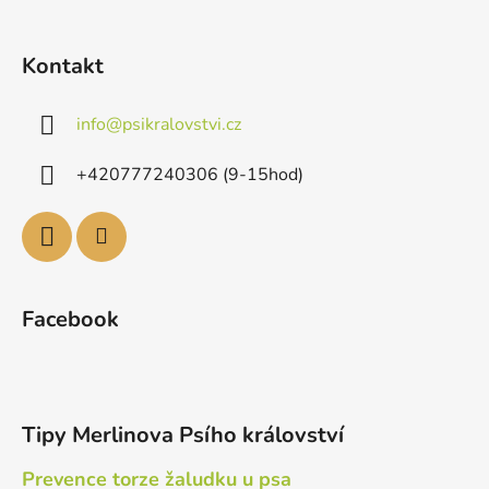
Kontakt
info
@
psikralovstvi.cz
+420777240306 (9-15hod)
Facebook
Tipy Merlinova Psího království
Prevence torze žaludku u psa