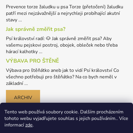
Prevence torze žaludku u psa Torze (přetočení) žaludku
patří mezi nejzávažnější a nejrychleji probíhající akutní
stavy ...
Jak správně změřit psa?
Psí království radí: 🐶 Jak správně změřit psa? Aby
vašemu pejskovi postroj, obojek, obleček nebo třeba
hárací kalhotky ...
VÝBAVA PRO ŠTĚNĚ
Výbava pro štěňátko aneb jak to vidí Psí království Co
všechno potřebuji pro štěňátko? Na co bych neměl v
základní ...
ARCHIV
Tento web používá soubory cookie. Dalším procházením
tohoto webu vyjadřujete souhlas s jejich používáním.. Více
informací
zde
.