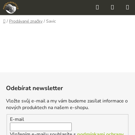
Přejít
Hledat
NÁKUP
na
KOŠÍK
obsah
Domů
/
Prodávané značky
/
Savic
Z
á
Odebírat newsletter
p
a
Vložte svůj e-mail a my vám budeme zasílat informace o
t
nových produktech na našem e-shopu.
í
E-mail
Vložením e-mailu souhlasíte s
podmínkami ochrany