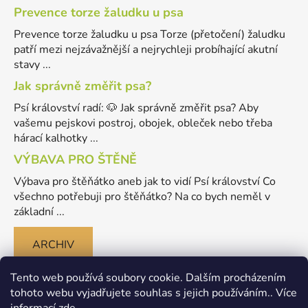
Prevence torze žaludku u psa
Prevence torze žaludku u psa Torze (přetočení) žaludku
patří mezi nejzávažnější a nejrychleji probíhající akutní
stavy ...
Jak správně změřit psa?
Psí království radí: 🐶 Jak správně změřit psa? Aby
vašemu pejskovi postroj, obojek, obleček nebo třeba
hárací kalhotky ...
VÝBAVA PRO ŠTĚNĚ
Výbava pro štěňátko aneb jak to vidí Psí království Co
všechno potřebuji pro štěňátko? Na co bych neměl v
základní ...
ARCHIV
Tento web používá soubory cookie. Dalším procházením
tohoto webu vyjadřujete souhlas s jejich používáním.. Více