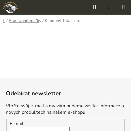
Přejít
Hledat
NÁKUP
na
KOŠÍK
obsah
Domů
/
Prodávané značky
/
Konopný Táta s.r.o.
Z
á
Odebírat newsletter
p
a
Vložte svůj e-mail a my vám budeme zasílat informace o
t
nových produktech na našem e-shopu.
í
E-mail