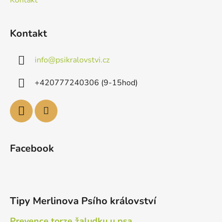
Kontakt
info
@
psikralovstvi.cz
+420777240306 (9-15hod)
Facebook
Tipy Merlinova Psího království
Prevence torze žaludku u psa