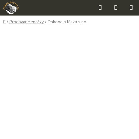
Přejít
Hledat
NÁKUP
na
KOŠÍK
obsah
Domů
/
Prodávané značky
/
Dokonalá láska s.r.o.