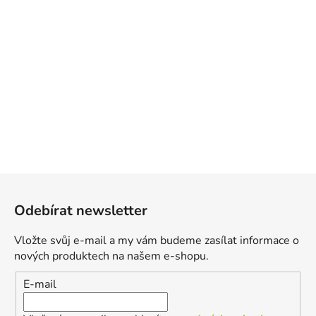
Z
á
Odebírat newsletter
p
a
Vložte svůj e-mail a my vám budeme zasílat informace o
t
nových produktech na našem e-shopu.
í
E-mail