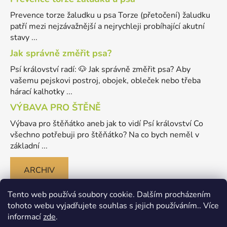
Prevence torze žaludku u psa Torze (přetočení) žaludku
patří mezi nejzávažnější a nejrychleji probíhající akutní
stavy ...
Jak správně změřit psa?
Psí království radí: 🐶 Jak správně změřit psa? Aby
vašemu pejskovi postroj, obojek, obleček nebo třeba
hárací kalhotky ...
VÝBAVA PRO ŠTĚNĚ
Výbava pro štěňátko aneb jak to vidí Psí království Co
všechno potřebuji pro štěňátko? Na co bych neměl v
základní ...
ARCHIV
Tento web používá soubory cookie. Dalším procházením
tohoto webu vyjadřujete souhlas s jejich používáním.. Více
informací
zde
.