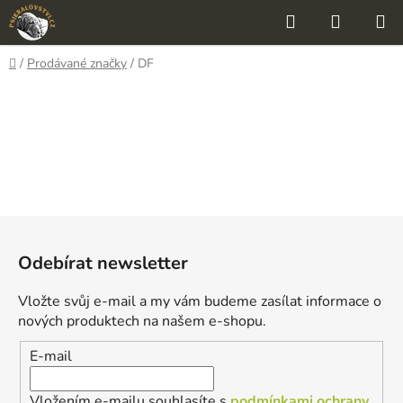
Přejít
Hledat
NÁKUP
na
KOŠÍK
obsah
Domů
/
Prodávané značky
/
DF
Z
á
Odebírat newsletter
p
a
Vložte svůj e-mail a my vám budeme zasílat informace o
t
nových produktech na našem e-shopu.
í
E-mail
Vložením e-mailu souhlasíte s
podmínkami ochrany