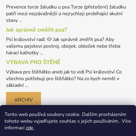
Prevence torze žaludku u psa Torze (přetočení) žaludku
patří mezi nejzávažnější a nejrychleji probíhající akutní
stavy ...
Jak správně změřit psa?
Psí království radí: 🐶 Jak správně změřit psa? Aby
vašemu pejskovi postroj, obojek, obleček nebo třeba
hárací kalhotky ...
VÝBAVA PRO ŠTĚNĚ
Výbava pro štěňátko aneb jak to vidí Psí království Co
všechno potřebuji pro štěňátko? Na co bych neměl v
základní ...
ARCHIV
Tento web používá soubory cookie. Dalším procházením
tohoto webu vyjadřujete souhlas s jejich používáním.. Více
informací
zde
.