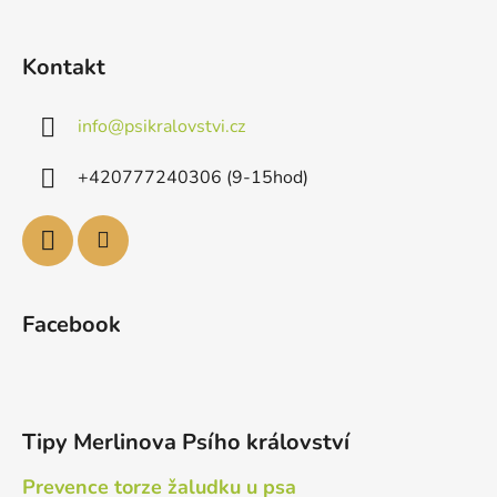
Kontakt
info
@
psikralovstvi.cz
+420777240306 (9-15hod)
Facebook
Tipy Merlinova Psího království
Prevence torze žaludku u psa