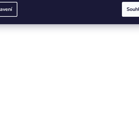
avení
Souh