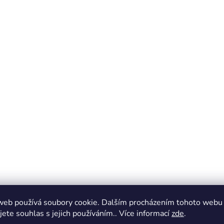
web používá soubory cookie. Dalším procházením tohoto webu
jete souhlas s jejich používáním.. Více informací
zde
.