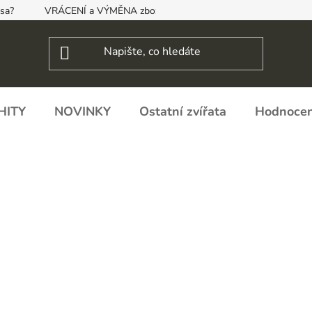
psa?
VRÁCENÍ a VÝMĚNA zboží, ODSTOUPENÍ OD SMLOUVY
HITY
NOVINKY
Ostatní zvířata
Hodnocen