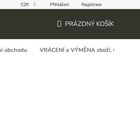
CZK
Přihlášení
Registrace
REKLAMAČNÍ FORMULÁŘ - zboží s vadou
Obchodní podmín
PRÁZDNÝ KOŠÍK
NÁKUPNÍ
KOŠÍK
í obchodu
VRÁCENÍ a VÝMĚNA zboží, ODSTOU