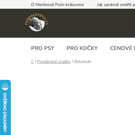
Přejít
O Merlinově Psím království
Jak správně změřit 
na
obsah
PRO PSY
PRO KOČKY
CENOVÉ 
Domů
/
Prodávané značky
/
Belcando