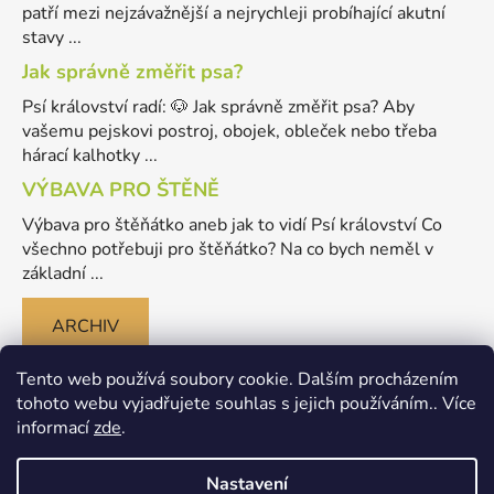
patří mezi nejzávažnější a nejrychleji probíhající akutní
stavy ...
Jak správně změřit psa?
Psí království radí: 🐶 Jak správně změřit psa? Aby
vašemu pejskovi postroj, obojek, obleček nebo třeba
hárací kalhotky ...
VÝBAVA PRO ŠTĚNĚ
Výbava pro štěňátko aneb jak to vidí Psí království Co
všechno potřebuji pro štěňátko? Na co bych neměl v
základní ...
ARCHIV
Tento web používá soubory cookie. Dalším procházením
tohoto webu vyjadřujete souhlas s jejich používáním.. Více
informací
zde
.
Nastavení