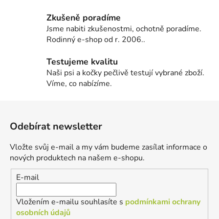
Zkušeně poradíme
Jsme nabiti zkušenostmi, ochotně poradíme.
Rodinný e-shop od r. 2006..
Testujeme kvalitu
Naši psi a kočky pečlivě testují vybrané zboží.
Víme, co nabízíme.
Z
á
Odebírat newsletter
p
a
Vložte svůj e-mail a my vám budeme zasílat informace o
t
nových produktech na našem e-shopu.
í
E-mail
Vložením e-mailu souhlasíte s
podmínkami ochrany
osobních údajů