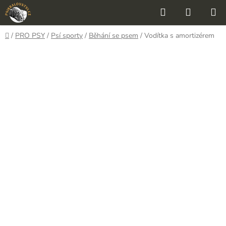
Přejít
Hledat
NÁKUP
na
KOŠÍK
obsah
Domů
/
PRO PSY
/
Psí sporty
/
Běhání se psem
/
Vodítka s amortizérem