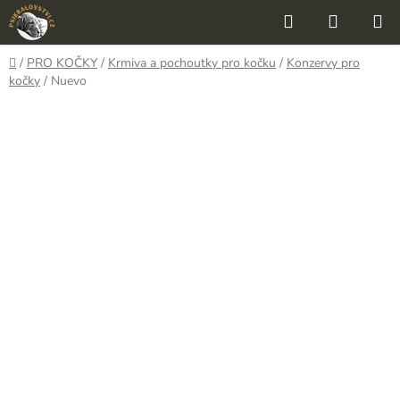
Přejít
Hledat
NÁKUP
na
KOŠÍK
obsah
Domů
/
PRO KOČKY
/
Krmiva a pochoutky pro kočku
/
Konzervy pro
kočky
/
Nuevo