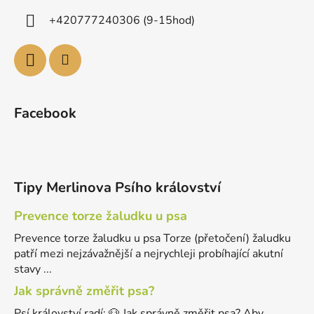
+420777240306 (9-15hod)
Facebook
Tipy Merlinova Psího království
Prevence torze žaludku u psa
Prevence torze žaludku u psa Torze (přetočení) žaludku
patří mezi nejzávažnější a nejrychleji probíhající akutní
stavy ...
Jak správně změřit psa?
Psí království radí: 🐶 Jak správně změřit psa? Aby