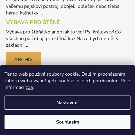
vašemu pejskovi postroj, obojek, obleček nebo třeba
hárací kalhotky ...
VÝBAVA PRO ŠTĚNĚ
Výbava pro štěňátko aneb jak to vidí Psí království Co
všechno potřebuji pro štěňátko? Na co bych neměl v
základní ...
ARCHIV
Tento web používá soubory cookie. Dalším procházením
tohoto webu vyjadřujete souhlas s jejich používáním.. Více
informací
zde
.
Nastavení
Vytvořil Shoptet
Souhlasím
Copyright 2026
Merlinovo Psikralovstvi.cz - eshop pro
psy
. Všechna práva vyhrazena.