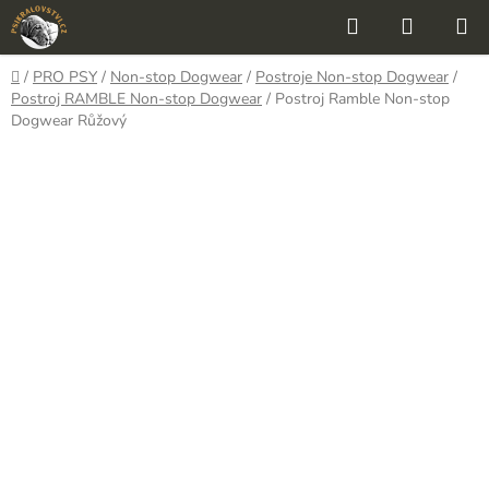
Přejít
Hledat
NÁKUP
na
KOŠÍK
obsah
Domů
/
PRO PSY
/
Non-stop Dogwear
/
Postroje Non-stop Dogwear
/
Postroj RAMBLE Non-stop Dogwear
/
Postroj Ramble Non-stop
Dogwear Růžový