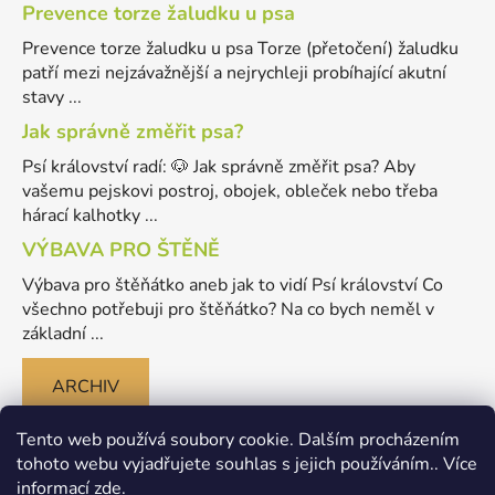
Prevence torze žaludku u psa
Prevence torze žaludku u psa Torze (přetočení) žaludku
patří mezi nejzávažnější a nejrychleji probíhající akutní
stavy ...
Jak správně změřit psa?
Psí království radí: 🐶 Jak správně změřit psa? Aby
vašemu pejskovi postroj, obojek, obleček nebo třeba
hárací kalhotky ...
VÝBAVA PRO ŠTĚNĚ
Výbava pro štěňátko aneb jak to vidí Psí království Co
všechno potřebuji pro štěňátko? Na co bych neměl v
základní ...
ARCHIV
Tento web používá soubory cookie. Dalším procházením
tohoto webu vyjadřujete souhlas s jejich používáním.. Více
informací
zde
.