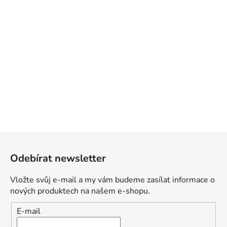
Z
á
Odebírat newsletter
p
a
Vložte svůj e-mail a my vám budeme zasílat informace o
t
nových produktech na našem e-shopu.
í
E-mail