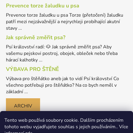
Prevence torze žaludku u psa
Prevence torze žaludku u psa Torze (přetočení) žaludku
patří mezi nejzávažnější a nejrychleji probíhající akutní
stavy ...
Jak správně změřit psa?
Psí království radí: 🐶 Jak správně změřit psa? Aby
vašemu pejskovi postroj, obojek, obleček nebo třeba
hárací kalhotky ...
VÝBAVA PRO ŠTĚNĚ
Výbava pro štěňátko aneb jak to vidí Psí království Co
všechno potřebuji pro štěňátko? Na co bych neměl v
základní ...
ARCHIV
Tento web používá soubory cookie. Dalším procházením
tohoto webu vyjadřujete souhlas s jejich používáním.. Více