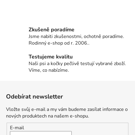
Zkušeně poradíme
Jsme nabiti zkušenostmi, ochotně poradíme.
Rodinný e-shop od r. 2006..
Testujeme kvalitu
Naši psi a kočky pečlivě testují vybrané zboží.
Víme, co nabízíme.
Z
á
Odebírat newsletter
p
a
Vložte svůj e-mail a my vám budeme zasílat informace o
t
nových produktech na našem e-shopu.
í
E-mail