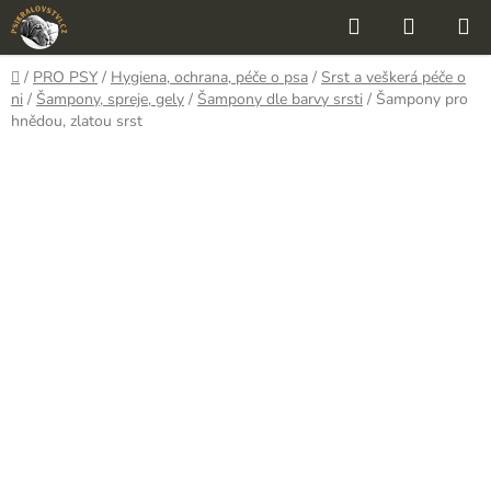
Přejít
Hledat
NÁKUP
na
KOŠÍK
obsah
Domů
/
PRO PSY
/
Hygiena, ochrana, péče o psa
/
Srst a veškerá péče o
ni
/
Šampony, spreje, gely
/
Šampony dle barvy srsti
/
Šampony pro
hnědou, zlatou srst