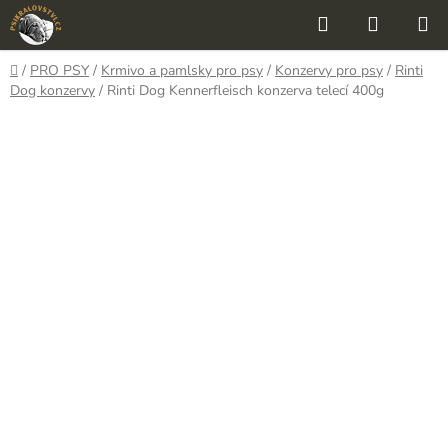
Přejít
Hledat
NÁKUP
na
KOŠÍK
obsah
Domů
/
PRO PSY
/
Krmivo a pamlsky pro psy
/
Konzervy pro psy
/
Rinti
Dog konzervy
/
Rinti Dog Kennerfleisch konzerva telecí 400g