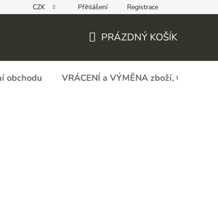
CZK
Přihlášení
Registrace
REKLAMAČNÍ FORMULÁŘ - zboží s vadou
Obchodní podmín
PRÁZDNÝ KOŠÍK
NÁKUPNÍ
KOŠÍK
í obchodu
VRÁCENÍ a VÝMĚNA zboží, ODSTOU