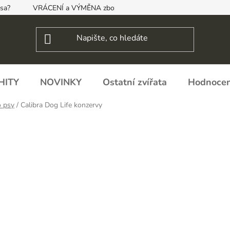
psa?
VRÁCENÍ a VÝMĚNA zboží, ODSTOUPENÍ OD SMLOUVY
HITY
NOVINKY
Ostatní zvířata
Hodnocen
o psy
/
Calibra Dog Life konzervy