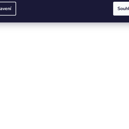
avení
Souh