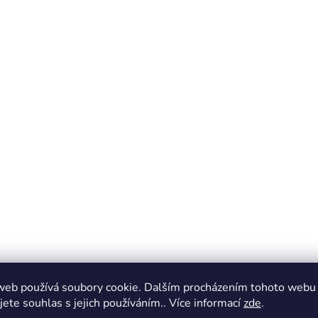
web používá soubory cookie. Dalším procházením tohoto webu
jete souhlas s jejich používáním.. Více informací
zde
.