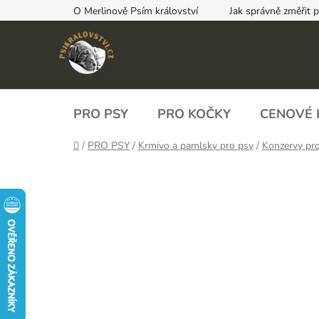
Přejít
O Merlinově Psím království
Jak správně změřit 
na
obsah
PRO PSY
PRO KOČKY
CENOVÉ 
Domů
/
PRO PSY
/
Krmivo a pamlsky pro psy
/
Konzervy pr