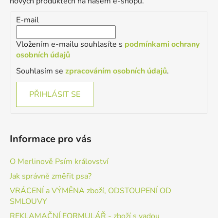
t
nových produktech na našem e-shopu.
í
E-mail
Vložením e-mailu souhlasíte s
podmínkami ochrany
osobních údajů
Souhlasím se
zpracováním osobních údajů
.
PŘIHLÁSIT SE
Informace pro vás
O Merlinově Psím království
Jak správně změřit psa?
VRÁCENÍ a VÝMĚNA zboží, ODSTOUPENÍ OD
SMLOUVY
REKLAMAČNÍ FORMULÁŘ - zboží s vadou