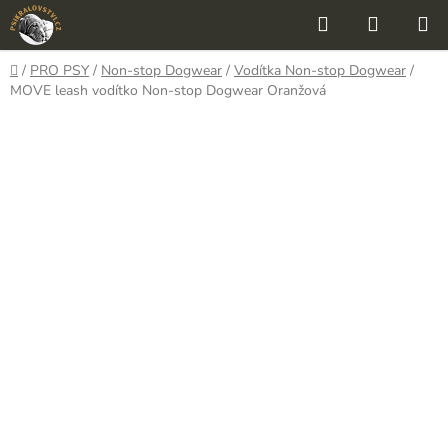
Přejít
Hledat
NÁKUP
na
KOŠÍK
obsah
Domů
/
PRO PSY
/
Non-stop Dogwear
/
Vodítka Non-stop Dogwear
/
MOVE leash vodítko Non-stop Dogwear Oranžová