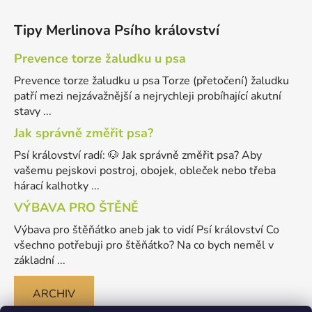
Tipy Merlinova Psího království
Prevence torze žaludku u psa
Prevence torze žaludku u psa Torze (přetočení) žaludku
patří mezi nejzávažnější a nejrychleji probíhající akutní
stavy ...
Jak správně změřit psa?
Psí království radí: 🐶 Jak správně změřit psa? Aby
vašemu pejskovi postroj, obojek, obleček nebo třeba
hárací kalhotky ...
VÝBAVA PRO ŠTĚNĚ
Výbava pro štěňátko aneb jak to vidí Psí království Co
všechno potřebuji pro štěňátko? Na co bych neměl v
základní ...
ARCHIV