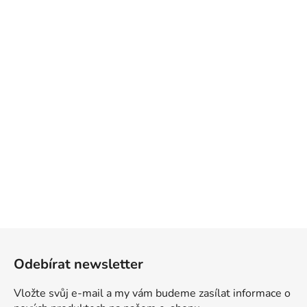
Z
á
Odebírat newsletter
p
a
Vložte svůj e-mail a my vám budeme zasílat informace o