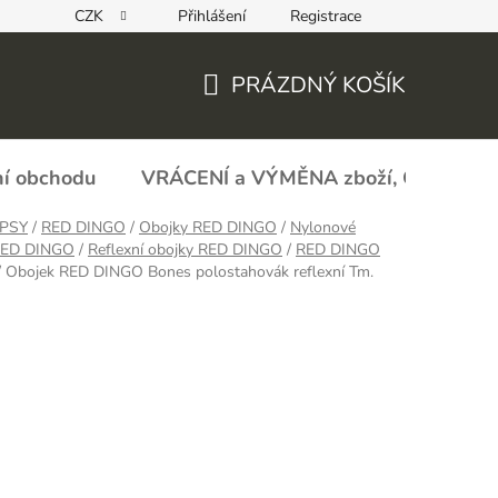
CZK
Přihlášení
Registrace
REKLAMAČNÍ FORMULÁŘ - zboží s vadou
Obchodní podmín
PRÁZDNÝ KOŠÍK
NÁKUPNÍ
KOŠÍK
í obchodu
VRÁCENÍ a VÝMĚNA zboží, ODSTOU
PSY
/
RED DINGO
/
Obojky RED DINGO
/
Nylonové
RED DINGO
/
Reflexní obojky RED DINGO
/
RED DINGO
/
Obojek RED DINGO Bones polostahovák reflexní Tm.