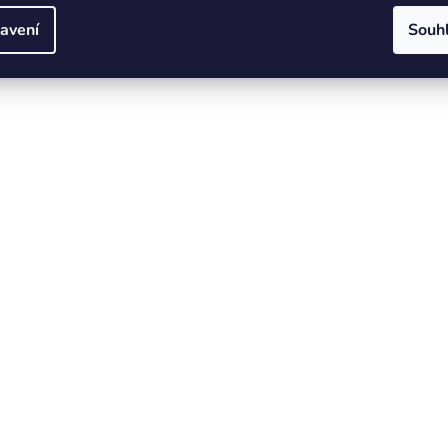
avení
Souh