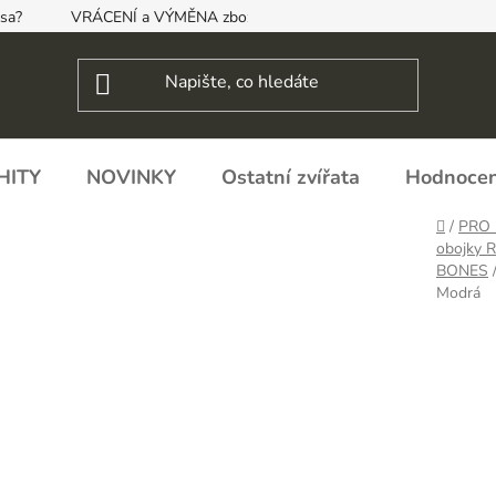
psa?
VRÁCENÍ a VÝMĚNA zboží, ODSTOUPENÍ OD SMLOUVY
HITY
NOVINKY
Ostatní zvířata
Hodnocen
Domů
/
PRO 
obojky 
BONES
Modrá