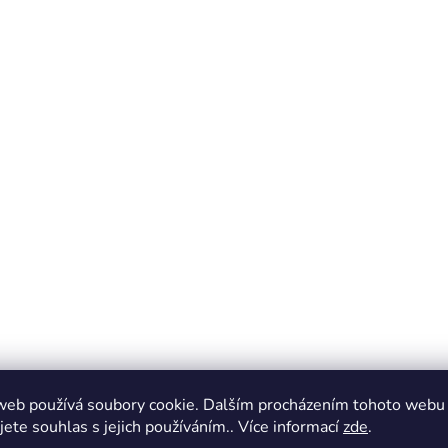
web používá soubory cookie. Dalším procházením tohoto webu
jete souhlas s jejich používáním.. Více informací
zde
.