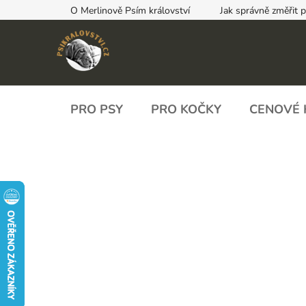
Přejít
O Merlinově Psím království
Jak správně změřit 
na
obsah
PRO PSY
PRO KOČKY
CENOVÉ 