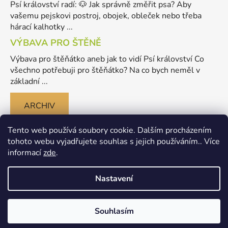
Psí království radí: 🐶 Jak správně změřit psa? Aby
vašemu pejskovi postroj, obojek, obleček nebo třeba
hárací kalhotky ...
VÝBAVA PRO ŠTĚNĚ
Výbava pro štěňátko aneb jak to vidí Psí království Co
všechno potřebuji pro štěňátko? Na co bych neměl v
základní ...
ARCHIV
Tento web používá soubory cookie. Dalším procházením
tohoto webu vyjadřujete souhlas s jejich používáním.. Více
informací
zde
.
Nastavení
Vytvořil Shoptet
Souhlasím
Copyright 2026
Merlinovo Psikralovstvi.cz - eshop pro
psy
. Všechna práva vyhrazena.