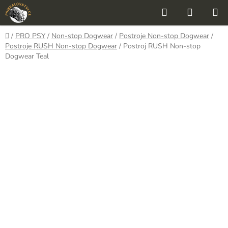
Přejít
Hledat
NÁKUP
na
KOŠÍK
obsah
Domů
/
PRO PSY
/
Non-stop Dogwear
/
Postroje Non-stop Dogwear
/
Postroje RUSH Non-stop Dogwear
/
Postroj RUSH Non-stop
Dogwear Teal