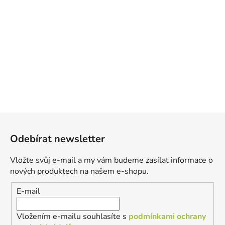
Z
á
Odebírat newsletter
p
a
Vložte svůj e-mail a my vám budeme zasílat informace o
t
nových produktech na našem e-shopu.
í
E-mail
Vložením e-mailu souhlasíte s
podmínkami ochrany