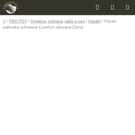
Přejít
Hledat
NÁKUP
na
KOŠÍK
obsah
Domů
/
PRO PSY
/
Hygiena, ochrana, péče o psa
/
Hárání
/
Hárací
kalhotky ochranné Comfort síťované Černé