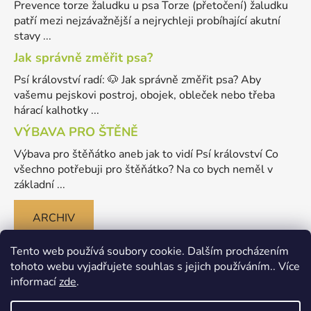
Prevence torze žaludku u psa Torze (přetočení) žaludku
patří mezi nejzávažnější a nejrychleji probíhající akutní
stavy ...
Jak správně změřit psa?
Psí království radí: 🐶 Jak správně změřit psa? Aby
vašemu pejskovi postroj, obojek, obleček nebo třeba
hárací kalhotky ...
VÝBAVA PRO ŠTĚNĚ
Výbava pro štěňátko aneb jak to vidí Psí království Co
všechno potřebuji pro štěňátko? Na co bych neměl v
základní ...
ARCHIV
Tento web používá soubory cookie. Dalším procházením
tohoto webu vyjadřujete souhlas s jejich používáním.. Více
informací
zde
.