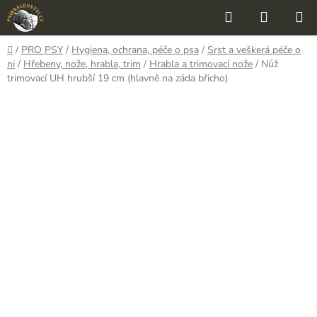
Přejít
Hledat
NÁKUP
na
KOŠÍK
obsah
Domů
/
PRO PSY
/
Hygiena, ochrana, péče o psa
/
Srst a veškerá péče o
ni
/
Hřebeny, nože, hrabla, trim
/
Hrabla a trimovací nože
/
Nůž
trimovací UH hrubší 19 cm (hlavně na záda břicho)