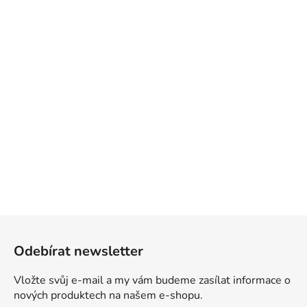
Z
á
Odebírat newsletter
p
a
Vložte svůj e-mail a my vám budeme zasílat informace o
t
nových produktech na našem e-shopu.