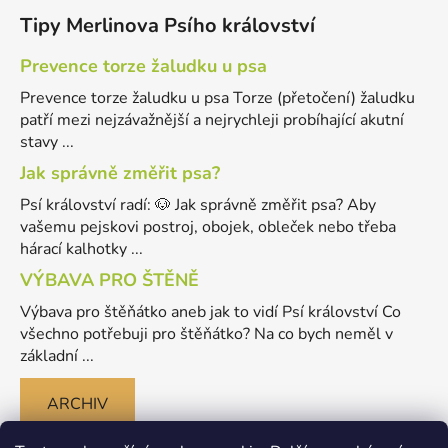
Tipy Merlinova Psího království
Prevence torze žaludku u psa
Prevence torze žaludku u psa Torze (přetočení) žaludku
patří mezi nejzávažnější a nejrychleji probíhající akutní
stavy ...
Jak správně změřit psa?
Psí království radí: 🐶 Jak správně změřit psa? Aby
vašemu pejskovi postroj, obojek, obleček nebo třeba
hárací kalhotky ...
VÝBAVA PRO ŠTĚNĚ
Výbava pro štěňátko aneb jak to vidí Psí království Co
všechno potřebuji pro štěňátko? Na co bych neměl v
základní ...
ARCHIV