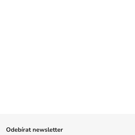
Z
á
Odebírat newsletter
p