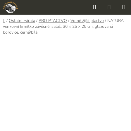
Přejít
Hledat
NÁKUP
na
KOŠÍK
obsah
Domů
/
Ostatní zvířata
/
PRO PTACTVO
/
Volně žijící ptactvo
/
NATURA
venkovní krmítko závěsné, salaš, 36 × 25 × 25 cm, glazovaná
borovice, černá/bílá