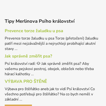
Tipy Merlinova Psího království
Prevence torze žaludku u psa
Prevence torze žaludku u psa Torze (přetočení) žaludku
patří mezi nejzávažnější a nejrychleji probíhající akutní
stavy ...
Jak správně změřit psa?
Psí království radí: 🐶 Jak správně změřit psa? Aby
vašemu pejskovi postroj, obojek, obleček nebo třeba
hárací kalhotky ...
VÝBAVA PRO ŠTĚNĚ
Výbava pro štěňátko aneb jak to vidí Psí království Co
všechno potřebuji pro štěňátko? Na co bych neměl v
základní ...