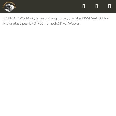
Přejít
Hledat
NÁKUP
na
KOŠÍK
obsah
Domů
/
PRO PSY
/
Misky a zásobníky pro psy
/
Misky KIWI WALKER
/
Miska plast pes UFO 750ml modrá Kiwi Walker