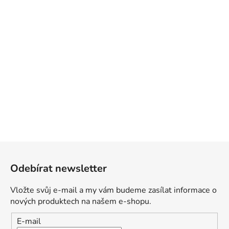
Z
á
Odebírat newsletter
p
a
Vložte svůj e-mail a my vám budeme zasílat informace o
t
nových produktech na našem e-shopu.
í
E-mail