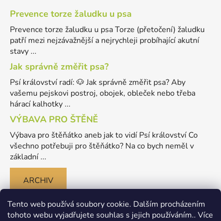
Prevence torze žaludku u psa
Prevence torze žaludku u psa Torze (přetočení) žaludku
patří mezi nejzávažnější a nejrychleji probíhající akutní
stavy ...
Jak správně změřit psa?
Psí království radí: 🐶 Jak správně změřit psa? Aby
vašemu pejskovi postroj, obojek, obleček nebo třeba
hárací kalhotky ...
VÝBAVA PRO ŠTĚNĚ
Výbava pro štěňátko aneb jak to vidí Psí království Co
všechno potřebuji pro štěňátko? Na co bych neměl v
základní ...
ARCHIV
Tento web používá soubory cookie. Dalším procházením
tohoto webu vyjadřujete souhlas s jejich používáním.. Více