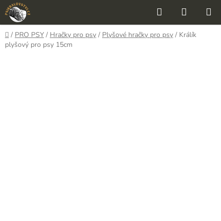
Přejít
Hledat
NÁKUP
na
KOŠÍK
obsah
Domů
/
PRO PSY
/
Hračky pro psy
/
Plyšové hračky pro psy
/
Králík
plyšový pro psy 15cm