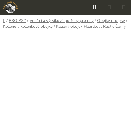
Přejít
Hledat
NÁKUP
na
KOŠÍK
obsah
Domů
/
PRO PSY
/
Venčící a výcvikové potřeby pro psy
/
Obojky pro psy
/
Kožené a koženkové obojky
/
Kožený obojek Heartbeat Rustic Černý