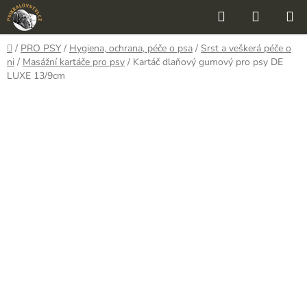
Přejít
Hledat
NÁKUP
na
KOŠÍK
obsah
Domů
/
PRO PSY
/
Hygiena, ochrana, péče o psa
/
Srst a veškerá péče o
ni
/
Masážní kartáče pro psy
/
Kartáč dlaňový gumový pro psy DE
LUXE 13/9cm