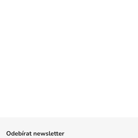
Z
á
Odebírat newsletter
p