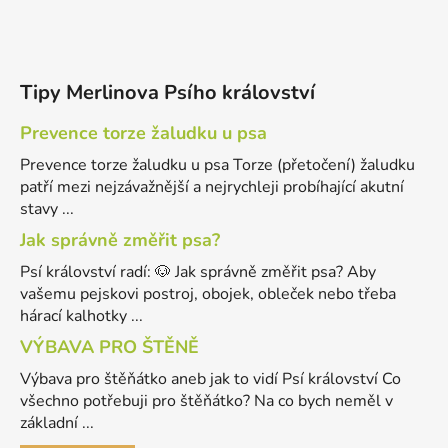
Tipy Merlinova Psího království
Prevence torze žaludku u psa
Prevence torze žaludku u psa Torze (přetočení) žaludku
patří mezi nejzávažnější a nejrychleji probíhající akutní
stavy ...
Jak správně změřit psa?
Psí království radí: 🐶 Jak správně změřit psa? Aby
vašemu pejskovi postroj, obojek, obleček nebo třeba
hárací kalhotky ...
VÝBAVA PRO ŠTĚNĚ
Výbava pro štěňátko aneb jak to vidí Psí království Co
všechno potřebuji pro štěňátko? Na co bych neměl v
základní ...