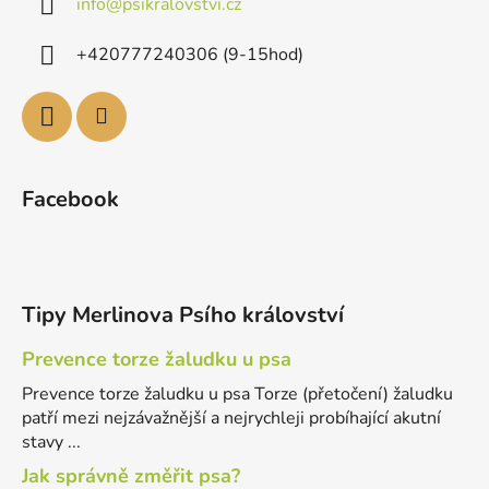
info
@
psikralovstvi.cz
+420777240306 (9-15hod)
Facebook
Tipy Merlinova Psího království
Prevence torze žaludku u psa
Prevence torze žaludku u psa Torze (přetočení) žaludku
patří mezi nejzávažnější a nejrychleji probíhající akutní
stavy ...
Jak správně změřit psa?