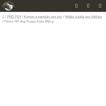
Přejít
Hledat
NÁKUP
na
KOŠÍK
obsah
Domů
/
PRO PSY
/
Krmivo a pamlsky pro psy
/
Mléko a kaše pro štěňata
/
Fitmin NP dog Puppy Kaše 850 g