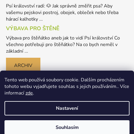
Psí království radí: 🐶 Jak správně změřit psa? Aby
vašemu pejskovi postroj, obojek, obleček nebo třeba
hárací kalhotky ...
VÝBAVA PRO ŠTĚNĚ
Výbava pro štěňátko aneb jak to vidí Psí království Co
všechno potřebuji pro štěňátko? Na co bych neměl v
základní ...
ARCHIV
Tento web používá soubory cookie. Dalším procházením
tohoto webu vyjadřujete souhlas s jejich používáním.. Více
informací
zde
.
Nastavení
Vytvořil Shoptet
Souhlasím
Copyright 2026
Merlinovo Psikralovstvi.cz - eshop pro