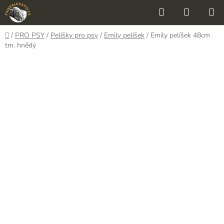
Přejít
Hledat
NÁKUP
na
KOŠÍK
obsah
Domů
/
PRO PSY
/
Pelíšky pro psy
/
Emily pelíšek
/
Emily pelíšek 48cm
tm. hnědý