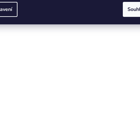
avení
Souh