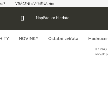
psa?
VRÁCENÍ a VÝMĚNA zboží, ODSTOUPENÍ OD SMLOUVY
HITY
NOVINKY
Ostatní zvířata
Hodnocen
Domů
/
PRO 
obojek 