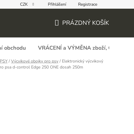
CZK
Přihlášení
Registrace
REKLAMAČNÍ FORMULÁŘ - zboží s vadou
Obchodní podmín
PRÁZDNÝ KOŠÍK
NÁKUPNÍ
KOŠÍK
í obchodu
VRÁCENÍ a VÝMĚNA zboží, ODSTOU
PSY
/
Výcvikové obojky pro psy
/
Elektronický výcvikový
pro psa d-control Edge 250 ONE dosah 250m