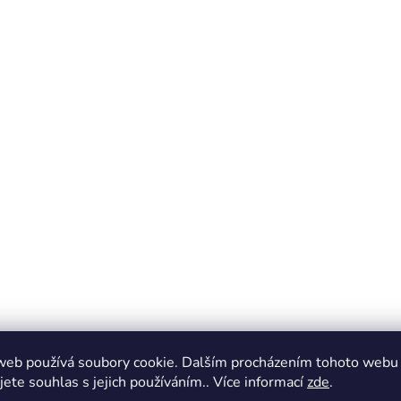
web používá soubory cookie. Dalším procházením tohoto webu
jete souhlas s jejich používáním.. Více informací
zde
.