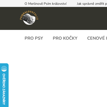
Přejít
O Merlinově Psím království
Jak správně změřit 
na
obsah
PRO PSY
PRO KOČKY
CENOVÉ 