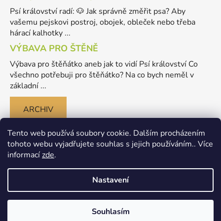
Psí království radí: 🐶 Jak správně změřit psa? Aby
vašemu pejskovi postroj, obojek, obleček nebo třeba
hárací kalhotky ...
VÝBAVA PRO ŠTĚNĚ
Výbava pro štěňátko aneb jak to vidí Psí království Co
všechno potřebuji pro štěňátko? Na co bych neměl v
základní ...
ARCHIV
Tento web používá soubory cookie. Dalším procházením
tohoto webu vyjadřujete souhlas s jejich používáním.. Více
informací
zde
.
Nastavení
Vytvořil Shoptet
Souhlasím
Copyright 2026
Merlinovo Psikralovstvi.cz - eshop pro