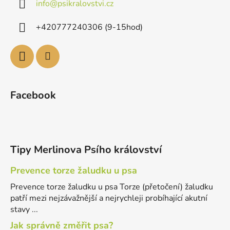
info
@
psikralovstvi.cz
+420777240306 (9-15hod)
Facebook
Tipy Merlinova Psího království
Prevence torze žaludku u psa
Prevence torze žaludku u psa Torze (přetočení) žaludku
patří mezi nejzávažnější a nejrychleji probíhající akutní
stavy ...
Jak správně změřit psa?