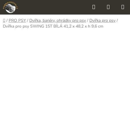
Přejít
Hledat
NÁKUP
na
KOŠÍK
obsah
Domů
/
PRO PSY
/
Dvířka, bariéry, ohrádky pro psy
/
Dvířka pro psy
/
Dvířka pro psy SWING 15T BÍLÁ 41,2 x 48,2 x h 9,6 cm