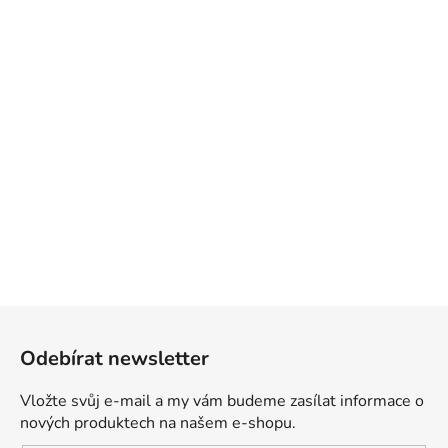
Z
á
Odebírat newsletter
p
a
Vložte svůj e-mail a my vám budeme zasílat informace o
t
nových produktech na našem e-shopu.
í