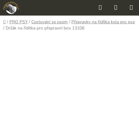
Přejít
Hledat
NÁKUP
na
KOŠÍK
obsah
Domů
/
PRO PSY
/
Cestování se psem
/
Přepravky na řidítka kola pro psa
/
Držák na řídítka pro přepravní box 13106