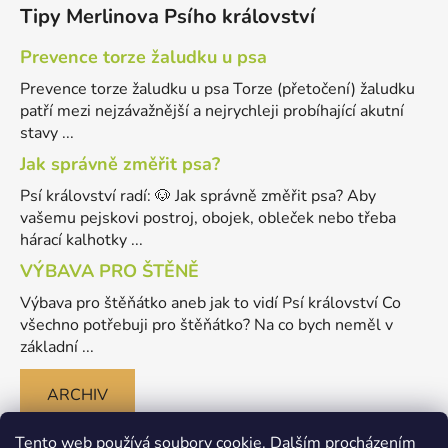
Tipy Merlinova Psího království
Prevence torze žaludku u psa
Prevence torze žaludku u psa Torze (přetočení) žaludku
patří mezi nejzávažnější a nejrychleji probíhající akutní
stavy ...
Jak správně změřit psa?
Psí království radí: 🐶 Jak správně změřit psa? Aby
vašemu pejskovi postroj, obojek, obleček nebo třeba
hárací kalhotky ...
VÝBAVA PRO ŠTĚNĚ
Výbava pro štěňátko aneb jak to vidí Psí království Co
všechno potřebuji pro štěňátko? Na co bych neměl v
základní ...
ARCHIV
Tento web používá soubory cookie. Dalším procházením