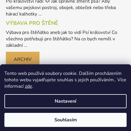
Psí království radí: 🐶 Jak správně změřit psa? Aby
vašemu pejskovi postroj, obojek, obleček nebo třeba
hárací kalhotky ...
VÝBAVA PRO ŠTĚNĚ
Výbava pro štěňátko aneb jak to vidí Psí království Co
všechno potřebuji pro štěňátko? Na co bych neměl v
základní ...
ARCHIV
Tento web používá soubory cookie. Dalším procházením
tohoto webu vyjadřujete souhlas s jejich používáním.. Více
informací
zde
.
Nastavení
Vytvořil Shoptet
Souhlasím
Copyright 2026
Merlinovo Psikralovstvi.cz - eshop pro
psy
. Všechna práva vyhrazena.