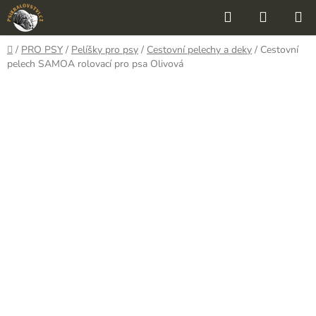
Přejít
Hledat
NÁKUP
na
KOŠÍK
obsah
Domů
/
PRO PSY
/
Pelíšky pro psy
/
Cestovní pelechy a deky
/
Cestovní
pelech SAMOA rolovací pro psa Olivová