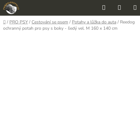
Přejít
Hledat
NÁKU
na
KOŠÍK
obsah
Domů
/
PRO PSY
/
Cestování se psem
/
Potahy a lůžka do auta
/
Reedog
ochranný potah pro psy s boky - šedý vel. M 160 x 140 cm