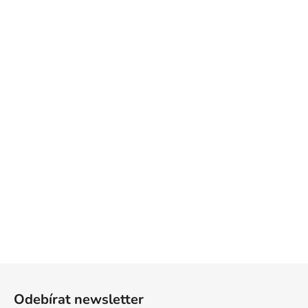
Z
á
Odebírat newsletter
p