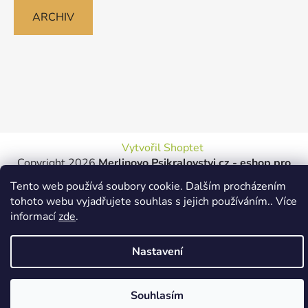
ARCHIV
Vytvořil Shoptet
Copyright 2026
Merlinovo Psikralovstvi.cz - eshop pro
psy
. Všechna práva vyhrazena.
Tento web používá soubory cookie. Dalším procházením
tohoto webu vyjadřujete souhlas s jejich používáním.. Více
informací
zde
.
Nastavení
Souhlasím