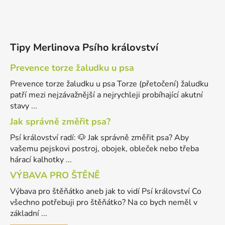
Tipy Merlinova Psího království
Prevence torze žaludku u psa
Prevence torze žaludku u psa Torze (přetočení) žaludku
patří mezi nejzávažnější a nejrychleji probíhající akutní
stavy ...
Jak správně změřit psa?
Psí království radí: 🐶 Jak správně změřit psa? Aby
vašemu pejskovi postroj, obojek, obleček nebo třeba
hárací kalhotky ...
VÝBAVA PRO ŠTĚNĚ
Výbava pro štěňátko aneb jak to vidí Psí království Co
všechno potřebuji pro štěňátko? Na co bych neměl v
základní ...