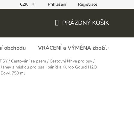
CZK
Přihlášení
Registrace
REKLAMAČNÍ FORMULÁŘ - zboží s vadou
Obchodní podmín
PRÁZDNÝ KOŠÍK
NÁKUPNÍ
KOŠÍK
í obchodu
VRÁCENÍ a VÝMĚNA zboží, ODSTOU
PSY
/
Cestování se psem
/
Cestovní láhve pro psy
/
 láhev s miskou pro psa i páníčka Kurgo Gourd H2O
& Bowl 750 ml