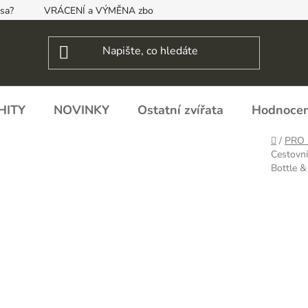
psa?
VRÁCENÍ a VÝMĚNA zboží, ODSTOUPENÍ OD SMLOUVY
HITY
NOVINKY
Ostatní zvířata
Hodnocen
Domů
/
PRO 
Cestovní
Bottle 