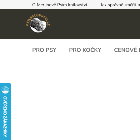
Přejít
O Merlinově Psím království
Jak správně změřit 
na
obsah
PRO PSY
PRO KOČKY
CENOVÉ 