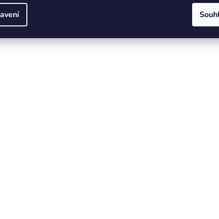
avení
Souh