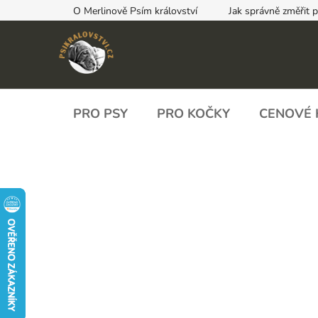
Přejít
O Merlinově Psím království
Jak správně změřit 
na
obsah
PRO PSY
PRO KOČKY
CENOVÉ 