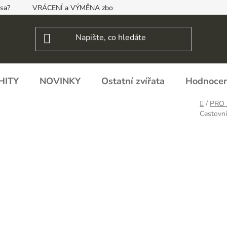
psa?
VRÁCENÍ a VÝMĚNA zboží, ODSTOUPENÍ OD SMLOUVY
HITY
NOVINKY
Ostatní zvířata
Hodnocen
Domů
/
PRO 
Cestovní