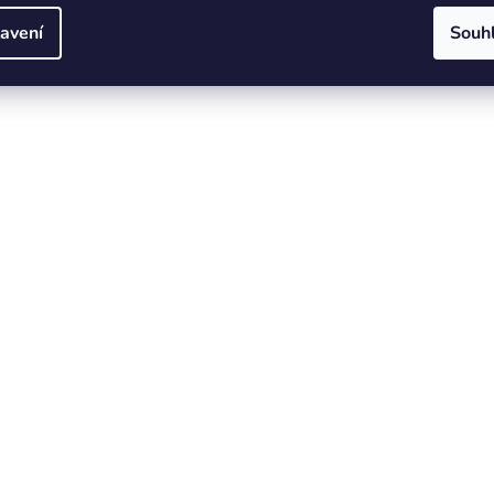
avení
Souh