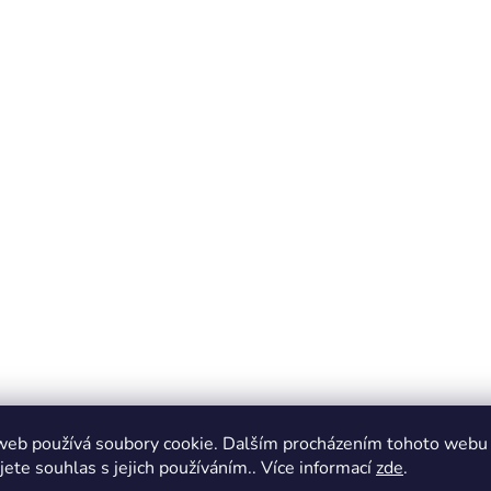
web používá soubory cookie. Dalším procházením tohoto webu
jete souhlas s jejich používáním.. Více informací
zde
.