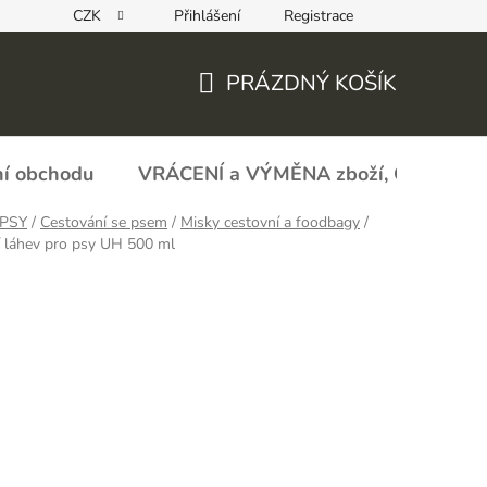
CZK
Přihlášení
Registrace
REKLAMAČNÍ FORMULÁŘ - zboží s vadou
Obchodní podmín
PRÁZDNÝ KOŠÍK
NÁKUPNÍ
KOŠÍK
í obchodu
VRÁCENÍ a VÝMĚNA zboží, ODSTOU
PSY
/
Cestování se psem
/
Misky cestovní a foodbagy
/
 láhev pro psy UH 500 ml