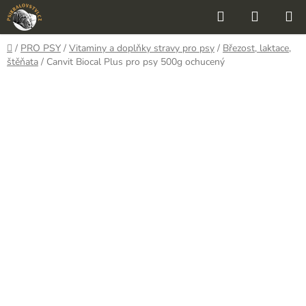
Přejít
Hledat
NÁKUP
na
KOŠÍK
obsah
Domů
/
PRO PSY
/
Vitaminy a doplňky stravy pro psy
/
Březost, laktace,
štěňata
/
Canvit Biocal Plus pro psy 500g ochucený