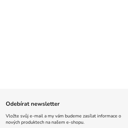
Z
á
Odebírat newsletter
p
a
Vložte svůj e-mail a my vám budeme zasílat informace o
t
nových produktech na našem e-shopu.