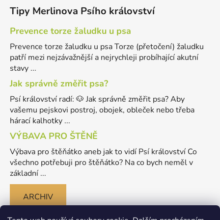
Tipy Merlinova Psího království
Prevence torze žaludku u psa
Prevence torze žaludku u psa Torze (přetočení) žaludku
patří mezi nejzávažnější a nejrychleji probíhající akutní
stavy ...
Jak správně změřit psa?
Psí království radí: 🐶 Jak správně změřit psa? Aby
vašemu pejskovi postroj, obojek, obleček nebo třeba
hárací kalhotky ...
VÝBAVA PRO ŠTĚNĚ
Výbava pro štěňátko aneb jak to vidí Psí království Co
všechno potřebuji pro štěňátko? Na co bych neměl v
základní ...
ARCHIV