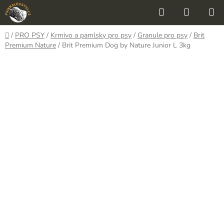
Přejít
Hledat
NÁKUP
na
KOŠÍK
obsah
Domů
/
PRO PSY
/
Krmivo a pamlsky pro psy
/
Granule pro psy
/
Brit
Premium Nature
/
Brit Premium Dog by Nature Junior L 3kg