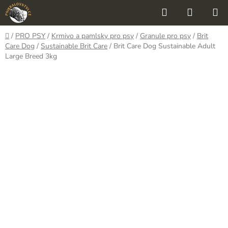
Přejít
Hledat
NÁKUP
na
KOŠÍK
obsah
Domů
/
PRO PSY
/
Krmivo a pamlsky pro psy
/
Granule pro psy
/
Brit
Care Dog
/
Sustainable Brit Care
/
Brit Care Dog Sustainable Adult
Large Breed 3kg