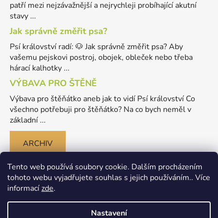
patří mezi nejzávažnější a nejrychleji probíhající akutní
stavy ...
Jak správně změřit psa?
Psí království radí: 🐶 Jak správně změřit psa? Aby
vašemu pejskovi postroj, obojek, obleček nebo třeba
hárací kalhotky ...
VÝBAVA PRO ŠTĚNĚ
Výbava pro štěňátko aneb jak to vidí Psí království Co
všechno potřebuji pro štěňátko? Na co bych neměl v
základní ...
ARCHIV
Tento web používá soubory cookie. Dalším procházením
tohoto webu vyjadřujete souhlas s jejich používáním.. Více
informací
zde
.
Nastavení