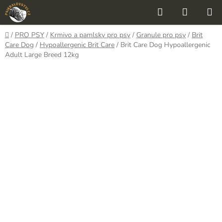
Přejít
Hledat
NÁKUP
na
KOŠÍK
obsah
Domů
/
PRO PSY
/
Krmivo a pamlsky pro psy
/
Granule pro psy
/
Brit
Care Dog
/
Hypoallergenic Brit Care
/
Brit Care Dog Hypoallergenic
Adult Large Breed 12kg