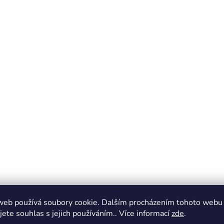
web používá soubory cookie. Dalším procházením tohoto webu
jete souhlas s jejich používáním.. Více informací
zde
.