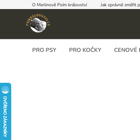
Přejít
O Merlinově Psím království
Jak správně změřit 
na
obsah
PRO PSY
PRO KOČKY
CENOVÉ 