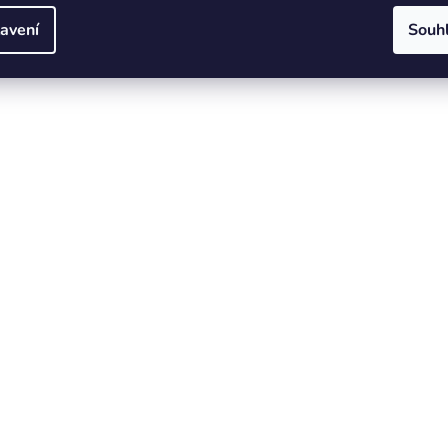
avení
Souh