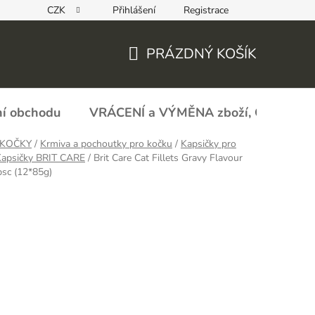
CZK
Přihlášení
Registrace
REKLAMAČNÍ FORMULÁŘ - zboží s vadou
Obchodní podmín
PRÁZDNÝ KOŠÍK
NÁKUPNÍ
KOŠÍK
í obchodu
VRÁCENÍ a VÝMĚNA zboží, ODSTOU
 KOČKY
/
Krmiva a pochoutky pro kočku
/
Kapsičky pro
Kapsičky BRIT CARE
/
Brit Care Cat Fillets Gravy Flavour
sc (12*85g)