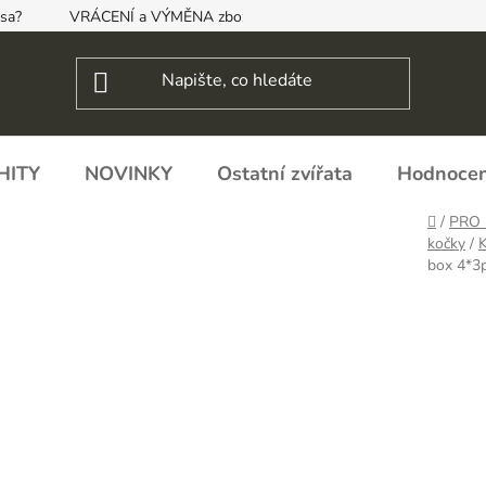
psa?
VRÁCENÍ a VÝMĚNA zboží, ODSTOUPENÍ OD SMLOUVY
HITY
NOVINKY
Ostatní zvířata
Hodnocen
Domů
/
PRO
kočky
/
box 4*3p