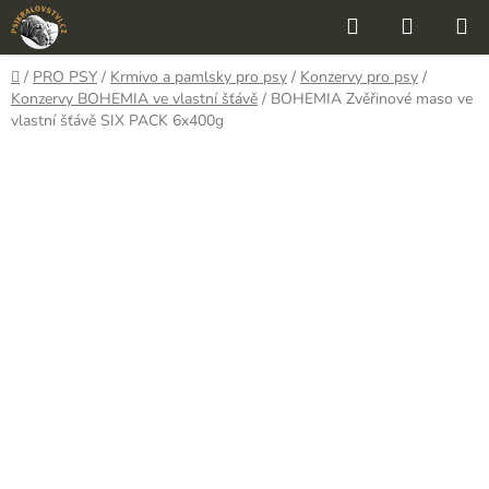
Přejít
Hledat
NÁKUP
na
KOŠÍK
obsah
Domů
/
PRO PSY
/
Krmivo a pamlsky pro psy
/
Konzervy pro psy
/
Konzervy BOHEMIA ve vlastní šťávě
/
BOHEMIA Zvěřinové maso ve
vlastní šťávě SIX PACK 6x400g