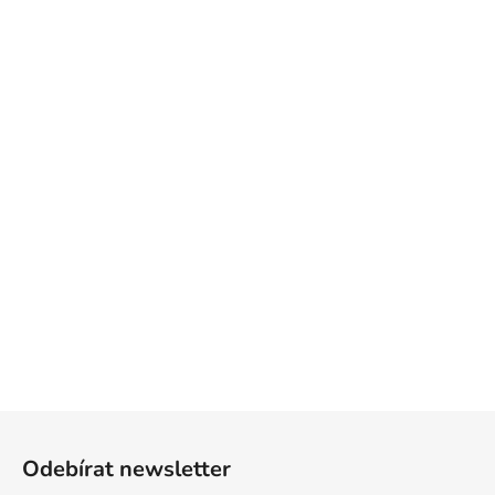
Z
á
Odebírat newsletter
p