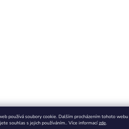
web používá soubory cookie. Dalším procházením tohoto webu
jete souhlas s jejich používáním.. Více informací
zde
.