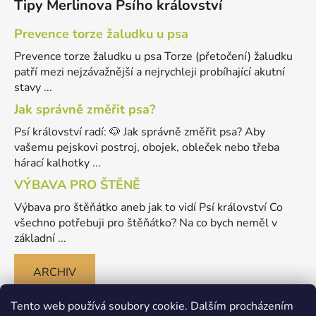
Tipy Merlinova Psího království
Prevence torze žaludku u psa
Prevence torze žaludku u psa Torze (přetočení) žaludku
patří mezi nejzávažnější a nejrychleji probíhající akutní
stavy ...
Jak správně změřit psa?
Psí království radí: 🐶 Jak správně změřit psa? Aby
vašemu pejskovi postroj, obojek, obleček nebo třeba
hárací kalhotky ...
VÝBAVA PRO ŠTĚNĚ
Výbava pro štěňátko aneb jak to vidí Psí království Co
všechno potřebuji pro štěňátko? Na co bych neměl v
základní ...
ARCHIV
Tento web používá soubory cookie. Dalším procházením