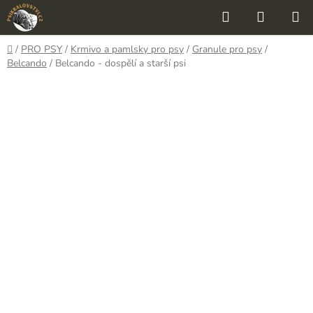
Přejít
Hledat
NÁKUP
na
KOŠÍK
obsah
Domů
/
PRO PSY
/
Krmivo a pamlsky pro psy
/
Granule pro psy
/
Belcando
/
Belcando - dospělí a starší psi