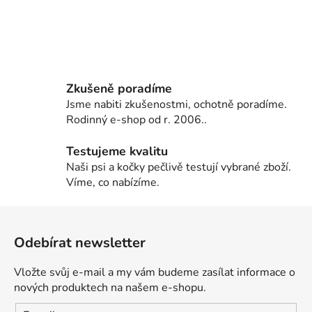
Zkušeně poradíme
Jsme nabiti zkušenostmi, ochotně poradíme.
Rodinný e-shop od r. 2006..
Testujeme kvalitu
Naši psi a kočky pečlivě testují vybrané zboží.
Víme, co nabízíme.
Z
á
Odebírat newsletter
p
a
Vložte svůj e-mail a my vám budeme zasílat informace o
t
nových produktech na našem e-shopu.
í