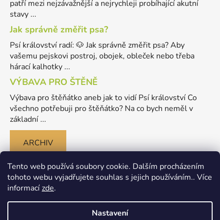
patří mezi nejzávažnější a nejrychleji probíhající akutní
stavy ...
Jak správně změřit psa?
Psí království radí: 🐶 Jak správně změřit psa? Aby
vašemu pejskovi postroj, obojek, obleček nebo třeba
hárací kalhotky ...
VÝBAVA PRO ŠTĚNĚ
Výbava pro štěňátko aneb jak to vidí Psí království Co
všechno potřebuji pro štěňátko? Na co bych neměl v
základní ...
ARCHIV
Tento web používá soubory cookie. Dalším procházením
tohoto webu vyjadřujete souhlas s jejich používáním.. Více
informací
zde
.
Nastavení