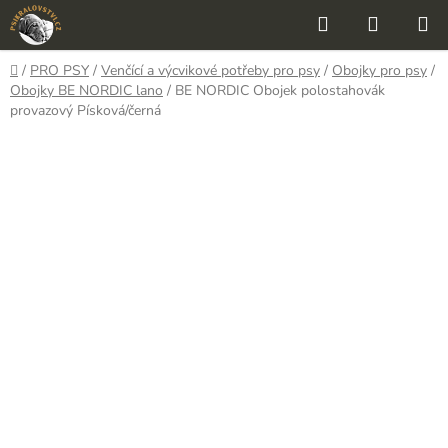
Přejít
Hledat
NÁKUP
na
KOŠÍK
obsah
Domů
/
PRO PSY
/
Venčící a výcvikové potřeby pro psy
/
Obojky pro psy
/
Obojky BE NORDIC lano
/
BE NORDIC Obojek polostahovák
provazový Písková/černá