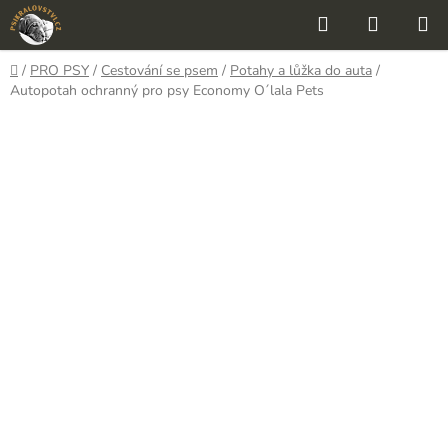
Přejít
Hledat
NÁKUP
na
KOŠÍK
obsah
Domů
/
PRO PSY
/
Cestování se psem
/
Potahy a lůžka do auta
/
Autopotah ochranný pro psy Economy O´lala Pets